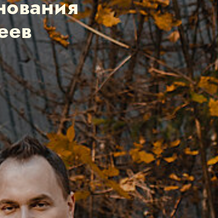
нования
еев