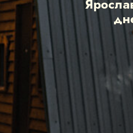
Яросла
дн